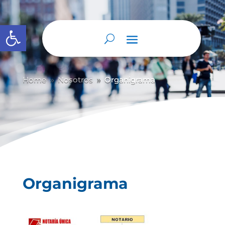
Abrir barra de herramientas
Home
Nosotros
Organigrama
9
9
Organigrama