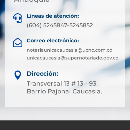
Líneas de atención:

(604) 5245847-5245852
Correo electrónico:

notariaunicacaucasia@ucnc.com.co
unicacaucasia@supernotariado.gov.co
Dirección:

Transversal 13 # 13 - 93.
Barrio Pajonal Caucasia.