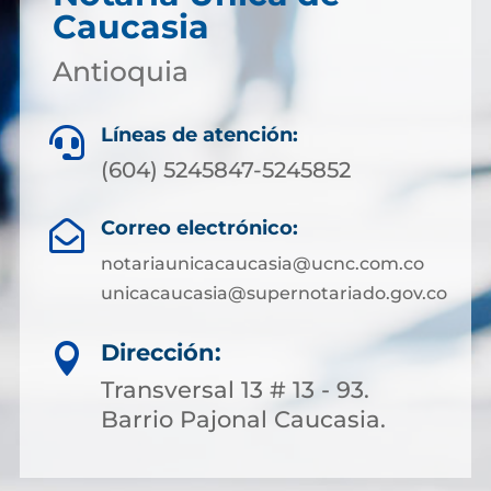
Caucasia
Antioquia
Líneas de atención:

(604) 5245847-5245852
Correo electrónico:

notariaunicacaucasia@ucnc.com.co
unicacaucasia@supernotariado.gov.co
Dirección:

Transversal 13 # 13 - 93.
Barrio Pajonal Caucasia.