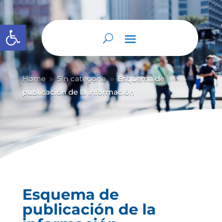
Abrir barra de herramientas
Home
Sin categoría
Esquema de
9
9
publicación de la información
Esquema de
publicación de la