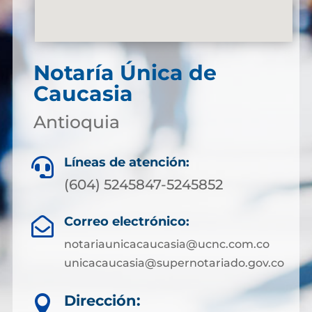
Notaría Única de
Caucasia
Antioquia
Líneas de atención:

(604) 5245847-5245852
Correo electrónico:

notariaunicacaucasia@ucnc.com.co
unicacaucasia@supernotariado.gov.co
Dirección:
