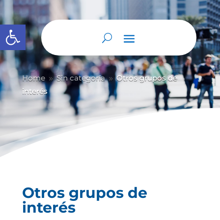
Abrir barra de herramientas
Home
Sin categoría
Otros grupos de
9
9
interés
Otros grupos de
interés