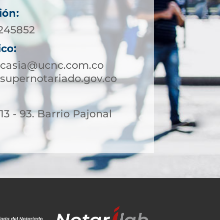
ión:
5245852
ico:
ucasia@ucnc.com.co
supernotariado.gov.co
13 - 93. Barrio Pajonal