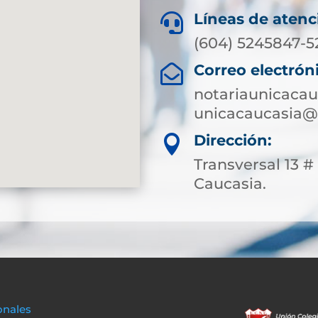
Líneas de atenc

(604) 5245847-
Correo electrón

notariaunicaca
unicacaucasia@
Dirección:

Transversal 13 # 
Caucasia.
onales