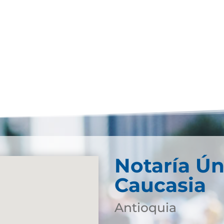
Notaría Ún
Caucasia
Antioquia