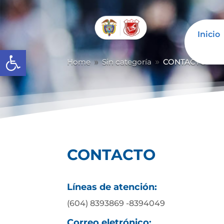
Inicio
Abrir barra de herramientas
Home
Sin categoría
CONTACTO
9
9
CONTACTO
Líneas de atención:
(604) 8393869 -8394049
Correo eletrónico: