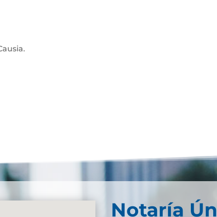
Causia.
Notaría Ún