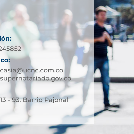
ión:
5245852
ico:
ucasia@ucnc.com.co
supernotariado.gov.co
13 - 93. Barrio Pajonal