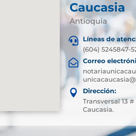
Caucasia
Antioquia
Líneas de atenc

(604) 5245847-
Correo electrón

notariaunicaca
unicacaucasia@
Dirección:

Transversal 13 # 
Caucasia.