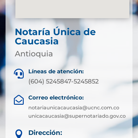
Notaría Única de
Caucasia
Antioquia
Líneas de atención:

(604) 5245847-5245852
Correo electrónico:

notariaunicacaucasia@ucnc.com.co
unicacaucasia@supernotariado.gov.co
Dirección:
