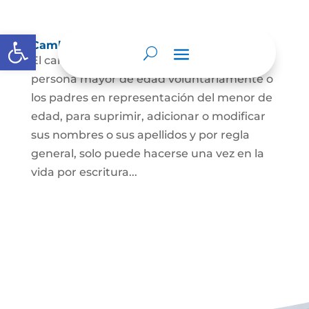
Abrir barra de herramientas
Cambio Nombre
El cambio de nombre lo podrá hacer la
persona mayor de edad voluntariamente o
los padres en representación del menor de
edad, para suprimir, adicionar o modificar
sus nombres o sus apellidos y por regla
general, solo puede hacerse una vez en la
vida por escritura...