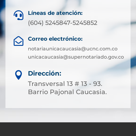
Líneas de atención:

(604) 5245847-5245852
Correo electrónico:

notariaunicacaucasia@ucnc.com.co
unicacaucasia@supernotariado.gov.co
Dirección:

Transversal 13 # 13 - 93.
Barrio Pajonal Caucasia.