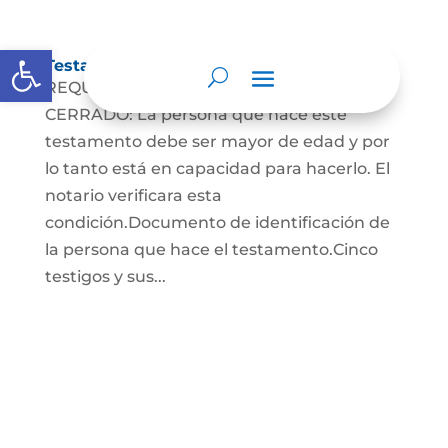
Abrir barra de herramientas
Testamento Cerrado
REQUISITOS PARA EL TESTAMENTO
CERRADO: La persona que hace este
testamento debe ser mayor de edad y por
lo tanto está en capacidad para hacerlo. El
notario verificara esta
condición.Documento de identificación de
la persona que hace el testamento.Cinco
testigos y sus...