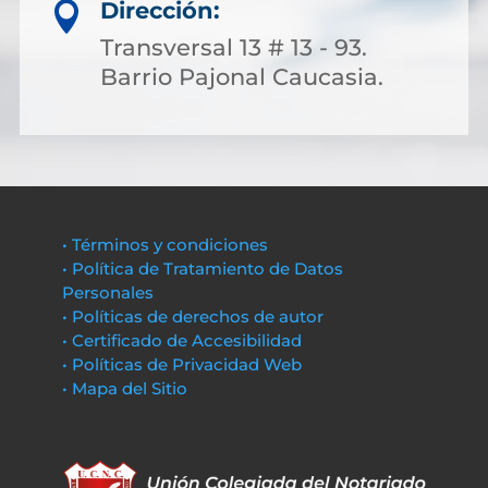
Dirección:

Transversal 13 # 13 - 93.
Barrio Pajonal Caucasia.
• Términos y condiciones
• Política de Tratamiento de Datos
Personales
• Políticas de derechos de autor
• Certificado de Accesibilidad
• Políticas de Privacidad Web
• Mapa del Sitio