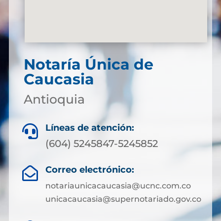
Notaría Única de
Caucasia
Antioquia
Líneas de atención:

(604) 5245847-5245852
Correo electrónico:

notariaunicacaucasia@ucnc.com.co
unicacaucasia@supernotariado.gov.co